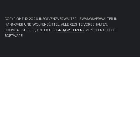
COPYRIGHT © 2026 INSOLVENZVERWALTER | ZWANGSVERWALTER IN
HANNOVER UND WOLFENBÜTTEL. ALLE RECHTE VORBEHALTEN.
JOOMLA!
IST FREIE, UNTER DER
GNU/GPL-LIZENZ
VERÖFFENTLICHTE
SOFTWARE.