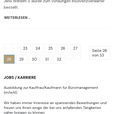
Jens Wilhelm V wurde zum vorläufigen Insolvenzverwalter
bestellt.
WEITERLESEN …
23
24
25
26
27
Seite 28
von 33
28
29
30
31
32
JOBS / KARRIERE
Ausbildung zur Kauffrau/Kaufmann für Büromanagement
(m/w/d)
Wir haben immer Interesse an spannenden Bewerbungen und
freuen uns Ihnen einige der bei uns anfallenden Tätigkeiten
näher bringen zu können.