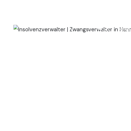
(+49) 511 / 6968 - 460
(+49) 511 / 6968 - 4679
HOME
NEWS
Qualitätsm