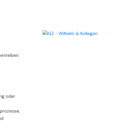
betreiben.
ung oder
sprozesse,
nd