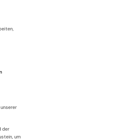
beiten,
n
 unserer
 der
ustein, um