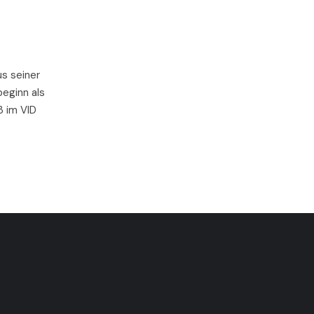
s seiner
beginn als
3 im VID