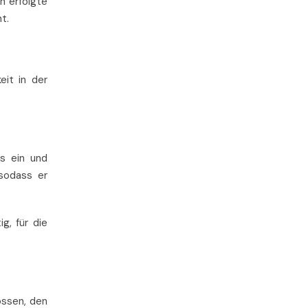
h erfolgte
t.
eit in der
is ein und
 sodass er
g, für die
ossen, den