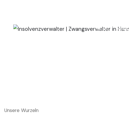
(+49) 511 / 6968 - 460
(+49) 511 / 6968 - 4679
HOME
NEWS
Unsere Gesc
Unsere Wurzeln