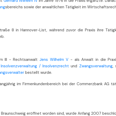
lt
Gerhard Wilhelm IV
im Jahre 1976 in die Praxis ergänzte. Danac
ung
sbereichs sowie der anwaltlichen Tätigkeit im Wirtschaftsrech
traße 8 in Hannover-List, während zuvor die Praxis ihre Tätigk
eb.
m III - Rechtsanwalt
Jens Wilhelm V
- als Anwalt in die Prax
r
Insolvenzverwaltung / Insolvenzrecht
und
Zwangsverwaltung
,
angsverwalter
bestellt wurde.
 langjährig im Firmenkundenbereich bei der Commerzbank AG täti
n Braunschweig eröffnet worden sind, wurde Anfang 2007 beschl