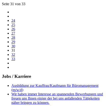
Seite 31 von 33
24
25
26
27
28
29
30
31
32
33
Jobs / Karriere
Ausbildung zur Kauffrau/Kaufmann für Büromanagement
(m/w/d)
Wir haben immer Interesse an spannenden Bewerbungen und
freuen uns Ihnen einige der bei uns anfallenden Tätigkeiten
näher bringen zu können.