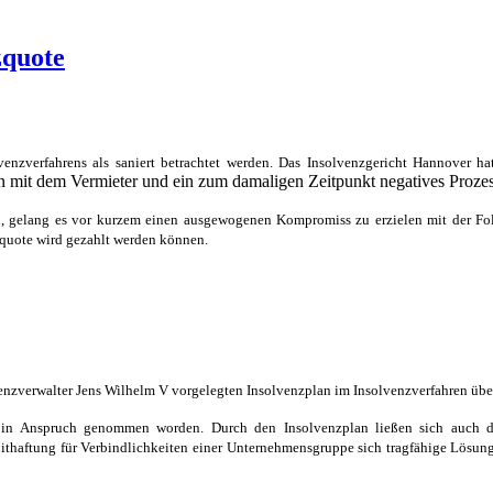
zquote
nzverfahrens als saniert betrachtet werden. Das Insolvenzgericht Hannover hat
n mit dem Vermieter und ein zum damaligen Zeitpunkt negatives Prozes
en, gelang es vor kurzem einen ausgewogenen Kompromiss zu erzielen mit der Fol
nzquote wird gezahlt werden können.
nzverwalter Jens Wilhelm V vorgelegten Insolvenzplan im Insolvenzverfahren ü
in Anspruch genommen worden. Durch den Insolvenzplan ließen sich auch d
Mithaftung für Verbindlichkeiten einer Unternehmensgruppe sich tragfähige Lösung