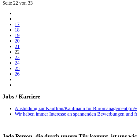
Seite 22 von 33
17
18
19
20
21
22
23
24
25
26
Jobs / Karriere
Ausbildung zur Kauffrau/Kaufmann für Büromanagement (m/
Wir haben immer Interesse an spannenden Bewerbungen und freu
Jede Person, die durch unsere Tür kommt, ist uns wic